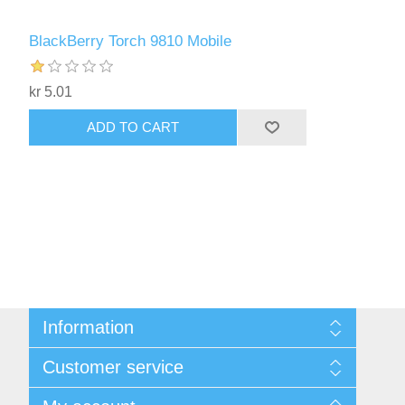
BlackBerry Torch 9810 Mobile
kr 5.01
ADD TO CART
Information
Sitemap
Customer service
Shipping & Returns
Privacy policy
Search