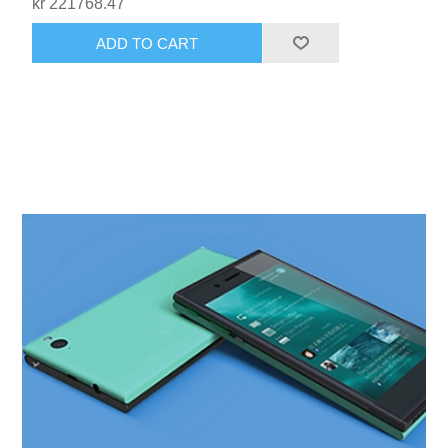
kr 221768.47
ADD TO CART