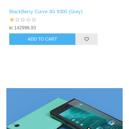
BlackBerry Curve 3G 9300 (Grey)
kr 142996.93
ADD TO CART