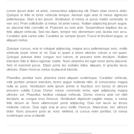
Lorem ipsum dolor sit amet, consectetur adipiscing elit. Etiam vitae viverra dolor.
Apparel accessories
Quisque et felis et tortor vehicula tempus. Aenean eget ante id metus dignissim
pellentesque. Nam a leo ipsum. Vestibulum id metus ut purus mattis venenatis et
non orci. Proin sollicitudin ut metus sit amet varius. Nullam adipiscing ipsum augue,
ac placerat felis convallis id. Praesent eu sem ante. Suspendisse dapibus dui ac
felis aliquet vehicula. Sed nisi diam, tempor nec elementum sed, lacinia non arcu.
Curabitur quis varius odio. Curabitur ac semper ipsum. Fusce id tincidunt augue, ut
aliquam metus.
Quisque cursus, erat et volutpat adipiscing, magna arcu pellentesque sem, mollis
vehicula turpis tortor et mi. Duis in quam a lorem ultricies rutrum a vel quam.
Quisque pulvinar dolor congue orci rutrum, et posuere enim tincidunt. Nullam
interdum felis in libero egestas mattis. Nunc pharetra leo eget tortor porta placerat.
Sed et euismod purus. Etiam porta leo sodales tellus aliquam, in gravida lacus
ultricies. Etiam rhoncus metus id placerat lobortis.
Phasellus porttitor nunc pharetra tortor aliquam scelerisque. Curabitur vehicula,
velit porttitor pretium interdum, lorem augue molestie nibh, id consectetur magna
nulla ac justo. Vestibulum ante ipsum primis in faucibus orci luctus et ultrices
posuere cubilia Curae; Donec varius commodo tortor, eget adipiscing magna
ultricies vel. Phasellus facilisis volutpat vehicula. Donec viverra ante vel nibh
tincidunt, ac congue eros rhoncus. Vestibulum dignissim sagittis neque, a varius
felis dictum at. Nunc ullamcorper porta adipiscing. Duis non lacus ac lectus
molestie rutrum. Duis eget erat at arcu mollis rhoncus. Maecenas nec ultrices
dolor. Nunc posuere justo ac nunc eleifend, ut cursus enim porttitor. Ut varius
scelerisque urna ut blandit.